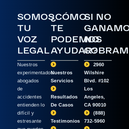
SOMOS
¿CÓMO
SI NO
TU
TE
GANAM
VOZ
PODEMOS
NO
LEGAL
AYUDAR?
COBRAM
Nuestros
2960
experimentados
Nuestros
Wilshire
abogados
Servicios
Blvd. #102
de
Los
accidentes
Resultados
Angeles,
entienden lo
De Casos
CA 90010
difícil y
(888)
estresante
Testimonios
732-5960