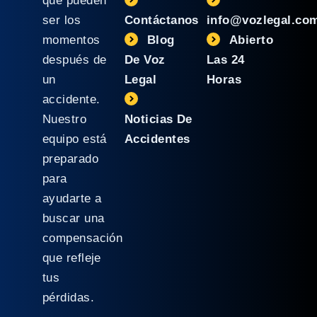
que pueden
ser los
Contáctanos
info@vozlegal.co
momentos
Blog
Abierto
después de
De Voz
Las 24
un
Legal
Horas
accidente.
Nuestro
Noticias De
equipo está
Accidentes
preparado
para
ayudarte a
buscar una
compensación
que refleje
tus
pérdidas.