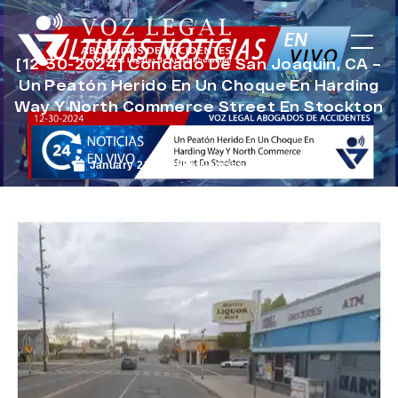
[12-30-2024] Condado De San Joaquin, CA –
Un Peatón Herido En Un Choque En Harding
Way Y North Commerce Street En Stockton
January 23, 2025
Noticias de Accidentes