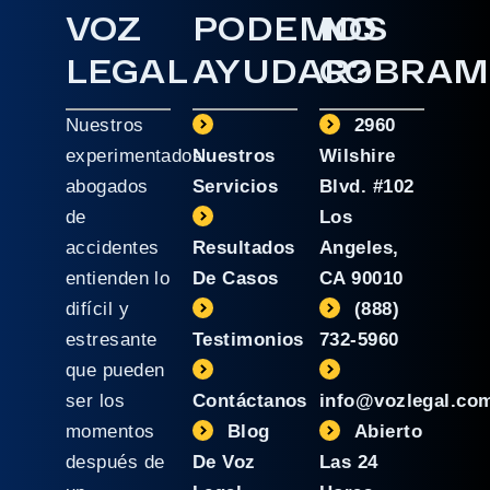
VOZ
PODEMOS
NO
LEGAL
AYUDAR?
COBRAM
Nuestros
2960
experimentados
Nuestros
Wilshire
abogados
Servicios
Blvd. #102
de
Los
accidentes
Resultados
Angeles,
entienden lo
De Casos
CA 90010
difícil y
(888)
estresante
Testimonios
732-5960
que pueden
ser los
Contáctanos
info@vozlegal.co
momentos
Blog
Abierto
después de
De Voz
Las 24