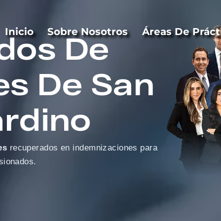
Inicio
Sobre Nosotros
Áreas De Práct
dos De
es De San
rdino
es
recuperados en indemnizaciones para
esionados.