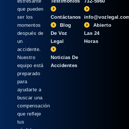
estresante
Testimonios
732-5960
que pueden
ser los
Contáctanos
info@vozlegal.co
momentos
Blog
Abierto
después de
De Voz
Las 24
un
Legal
Horas
accidente.
Nuestro
Noticias De
equipo está
Accidentes
preparado
para
ayudarte a
buscar una
compensación
que refleje
tus