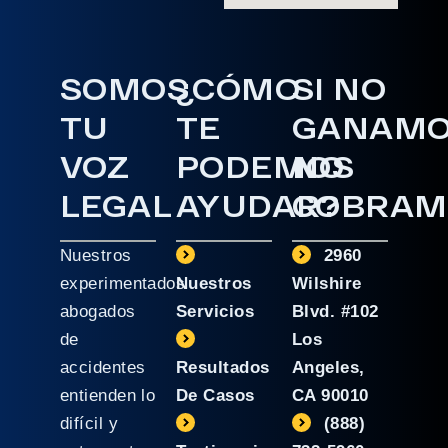
SOMOS
¿CÓMO
SI NO
TU
TE
GANAM
VOZ
PODEMOS
NO
LEGAL
AYUDAR?
COBRAM
Nuestros
2960
experimentados
Nuestros
Wilshire
abogados
Servicios
Blvd. #102
de
Los
accidentes
Resultados
Angeles,
entienden lo
De Casos
CA 90010
difícil y
(888)