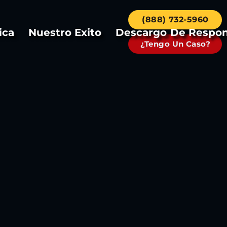
(888) 732-5960
ica
Nuestro Exito
Descargo De Respon
¿Tengo Un Caso?