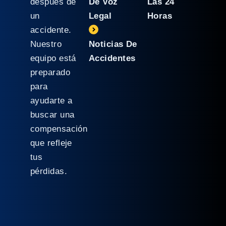
después de
De Voz
Las 24
un
Legal
Horas
accidente.
Nuestro
Noticias De
equipo está
Accidentes
preparado
para
ayudarte a
buscar una
compensación
que refleje
tus
pérdidas.