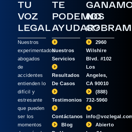
TU
TE
GANAM
VOZ
PODEMOS
NO
LEGAL
AYUDAR?
COBRAM
Nuestros
2960
experimentados
Nuestros
Wilshire
abogados
Servicios
Blvd. #102
de
Los
accidentes
Resultados
Angeles,
entienden lo
De Casos
CA 90010
difícil y
(888)
estresante
Testimonios
732-5960
que pueden
ser los
Contáctanos
info@vozlegal.co
momentos
Blog
Abierto