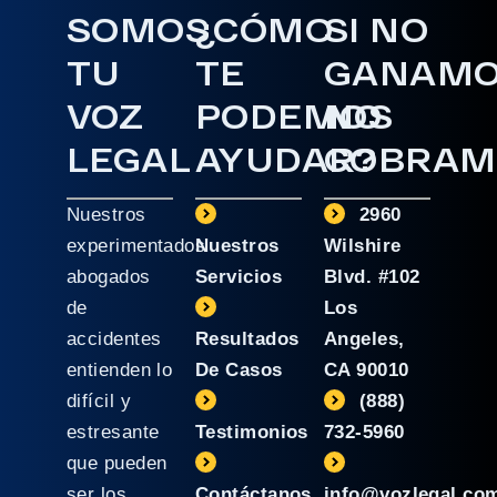
SOMOS
¿CÓMO
SI NO
TU
TE
GANAM
VOZ
PODEMOS
NO
LEGAL
AYUDAR?
COBRAM
Nuestros
2960
experimentados
Nuestros
Wilshire
abogados
Servicios
Blvd. #102
de
Los
accidentes
Resultados
Angeles,
entienden lo
De Casos
CA 90010
difícil y
(888)
estresante
Testimonios
732-5960
que pueden
ser los
Contáctanos
info@vozlegal.co