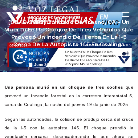
[06-19-2025] Condado De Fresno, CA – Un
Muerto En Un Choque De Tres Vehículos Que
Provocó Un Incendio De Hierba En La I-5
Cerca De La Autopista 145 En Coalinga
June 20, 2025
Noticias de Accidentes
Una persona murió en un choque de tres coches
que
provocó un incendio forestal en la carretera interestatal 5,
cerca de Coalinga, la noche del jueves 19 de junio de 2025.
Según las autoridades, la colisión se produjo cerca del cruce
de la I-5 con la autopista 145. El choque prendió la
vegetación cercana, desencadenando lo que ahora se