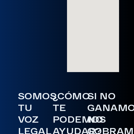
SOMOS
¿CÓMO
SI NO
TU
TE
GANAM
VOZ
PODEMOS
NO
LEGAL
AYUDAR?
COBRAM