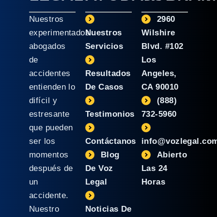
Nuestros
2960
experimentados
Nuestros
Wilshire
abogados
Servicios
Blvd. #102
de
Los
accidentes
Resultados
Angeles,
entienden lo
De Casos
CA 90010
difícil y
(888)
estresante
Testimonios
732-5960
que pueden
ser los
Contáctanos
info@vozlegal.co
momentos
Blog
Abierto
después de
De Voz
Las 24
un
Legal
Horas
accidente.
Nuestro
Noticias De