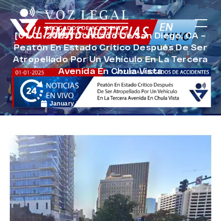
[01-01-2025] Condado De San Diego, CA –
Peatón En Estado Crítico Después De Ser
Atropellado Por Un Vehículo En La Tercera
Avenida En Chula Vista
January 24, 2025
Noticias de Accidentes