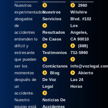
Nuestros
2960
experimentados
Nuestros
Wilshire
abogados
Servicios
Blvd. #102
de
Los
accidentes
Resultados
Angeles,
entienden lo
De Casos
CA 90010
difícil y
(888)
estresante
Testimonios
732-5960
que pueden
ser los
Contáctanos
info@vozlegal.co
momentos
Blog
Abierto
después de
De Voz
Las 24
un
Legal
Horas
accidente.
Nuestro
Noticias De
equipo está
Accidentes