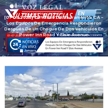
[01-07-2025] Condado De Sacramento, CA –
Los Equipos De Emergencia Respondieron
Después De Un Choque De Dos Vehículos En
Power Inn Road Y Elsie Avenue
January 30, 2025
Noticias de Accidentes