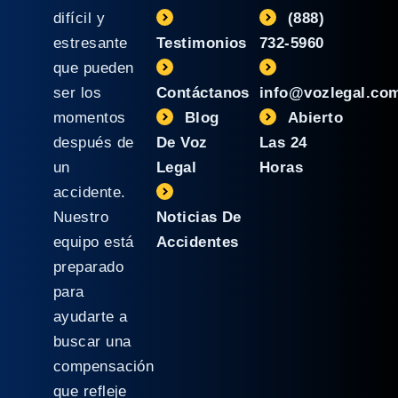
difícil y
(888)
estresante
Testimonios
732-5960
que pueden
ser los
Contáctanos
info@vozlegal.co
momentos
Blog
Abierto
después de
De Voz
Las 24
un
Legal
Horas
accidente.
Nuestro
Noticias De
equipo está
Accidentes
preparado
para
ayudarte a
buscar una
compensación
que refleje