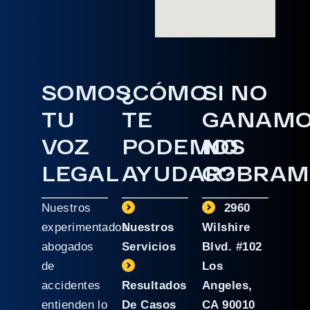
SOMOS
¿CÓMO
SI NO
TU
TE
GANAM
VOZ
PODEMOS
NO
LEGAL
AYUDAR?
COBRAM
Nuestros
2960
experimentados
Nuestros
Wilshire
abogados
Servicios
Blvd. #102
de
Los
accidentes
Resultados
Angeles,
entienden lo
De Casos
CA 90010