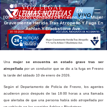
[01-10-2026] Condado De Fresno, CA – Mujer
Gravemente Herida Tras Atropello Y Fuga En
Ashlan Y Blackstone Ave.
January 27, 2026
Noticias de Accidentes
Una
mujer se encuentra en estado grave tras ser
atropellada
por un conductor que se dio a la fuga en Fresno
la tarde del sábado 10 de enero de 2026.
Según el Departamento de Policía de Fresno, los agentes
acudieron poco después de las 18:00 horas a una llamada
que alertaba de que una persona había sido atropellada por
un vehículo en las avenidas Ashlan y Blackstone.