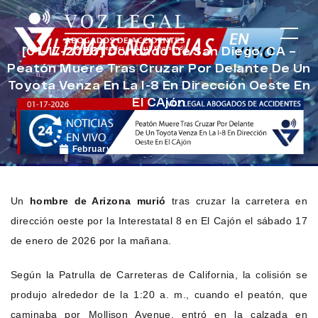
[01-17-2026] Condado De San Diego, CA –
Peatón Muere Tras Cruzar Por Delante De Un
Toyota Venza En La I-8 En Dirección Oeste En
El CAjón
February 9, 2026
Noticias de Accidentes
Un
hombre de Arizona murió
tras cruzar la carretera en
dirección oeste por la Interestatal 8 en El Cajón el sábado 17
de enero de 2026 por la mañana.
Según la Patrulla de Carreteras de California, la colisión se
produjo alrededor de la 1:20 a. m., cuando el peatón, que
caminaba por Mollison Avenue, entró en la calzada en