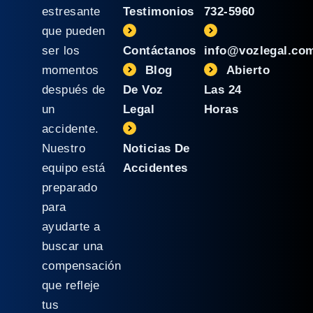
estresante
Testimonios
732-5960
que pueden
ser los
Contáctanos
info@vozlegal.co
momentos
Blog
Abierto
después de
De Voz
Las 24
un
Legal
Horas
accidente.
Nuestro
Noticias De
equipo está
Accidentes
preparado
para
ayudarte a
buscar una
compensación
que refleje
tus