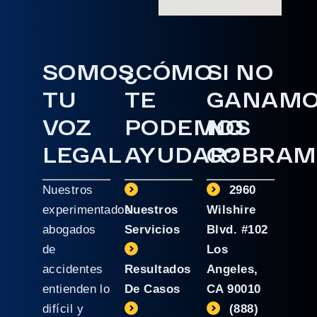
SOMOS
¿CÓMO
SI NO
TU
TE
GANAM
VOZ
PODEMOS
NO
LEGAL
AYUDAR?
COBRAM
Nuestros
2960
experimentados
Nuestros
Wilshire
abogados
Servicios
Blvd. #102
de
Los
accidentes
Resultados
Angeles,
entienden lo
De Casos
CA 90010
difícil y
(888)