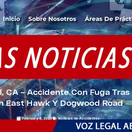
Inicio
Sobre Nosotros
Áreas De Práct
, CA – Accidente Con Fuga Tras 
n East Hawk Y Dogwood Road
February 6, 2026
Noticias de Accidentes