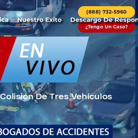
(888) 732-5960
ica
Nuestro Exito
Descargo De Respon
¿Tengo Un Caso?
Colisión De Tres Vehículos