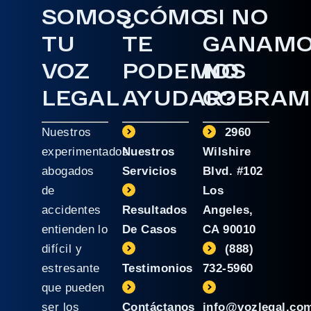
SOMOS
¿CÓMO
SI NO
TU
TE
GANAM
VOZ
PODEMOS
NO
LEGAL
AYUDAR?
COBRAM
Nuestros
2960
experimentados
Nuestros
Wilshire
abogados
Servicios
Blvd. #102
de
Los
accidentes
Resultados
Angeles,
entienden lo
De Casos
CA 90010
difícil y
(888)
estresante
Testimonios
732-5960
que pueden
ser los
Contáctanos
info@vozlegal.co