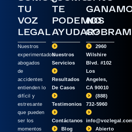
TU
TE
GANAM
VOZ
PODEMOS
NO
LEGAL
AYUDAR?
COBRAM
Nuestros
2960
experimentados
Nuestros
Wilshire
abogados
Servicios
Blvd. #102
de
Los
accidentes
Resultados
Angeles,
entienden lo
De Casos
CA 90010
difícil y
(888)
estresante
Testimonios
732-5960
que pueden
ser los
Contáctanos
info@vozlegal.co
momentos
Blog
Abierto