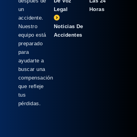
después de
De Voz
Las 24
un
Legal
Horas
accidente.
Nuestro
Noticias De
equipo está
Accidentes
preparado
para
ayudarte a
buscar una
compensación
que refleje
tus
pérdidas.