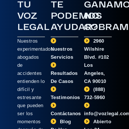
TU
TE
GANAM
VOZ
PODEMOS
NO
LEGAL
AYUDAR?
COBRAM
Nuestros
2960
experimentados
Nuestros
Wilshire
abogados
Servicios
Blvd. #102
de
Los
accidentes
Resultados
Angeles,
entienden lo
De Casos
CA 90010
difícil y
(888)
estresante
Testimonios
732-5960
que pueden
ser los
Contáctanos
info@vozlegal.co
momentos
Blog
Abierto