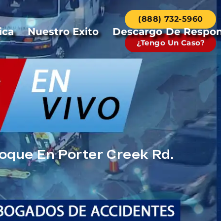
(888) 732-5960
ica
Nuestro Exito
Descargo De Respon
¿Tengo Un Caso?
oque En Porter Creek Rd.