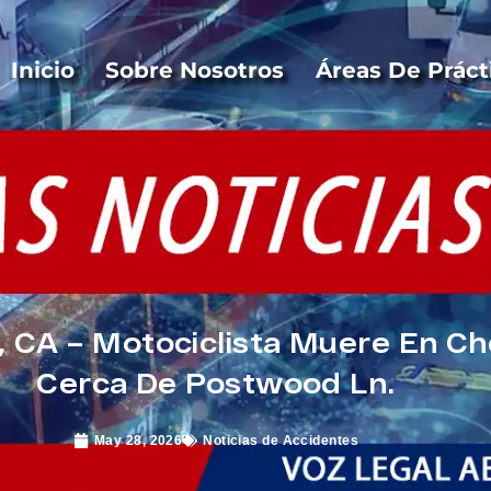
Inicio
Sobre Nosotros
Áreas De Práct
 CA – Motociclista Muere En Ch
Cerca De Postwood Ln.
May 28, 2026
Noticias de Accidentes