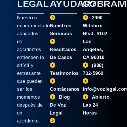
LEGAL
AYUDAR?
COBRAM
Nuestros
2960
experimentados
Nuestros
Wilshire
abogados
Servicios
Blvd. #102
de
Los
accidentes
Resultados
Angeles,
entienden lo
De Casos
CA 90010
difícil y
(888)
estresante
Testimonios
732-5960
que pueden
ser los
Contáctanos
info@vozlegal.co
momentos
Blog
Abierto
después de
De Voz
Las 24
un
Legal
Horas
accidente.