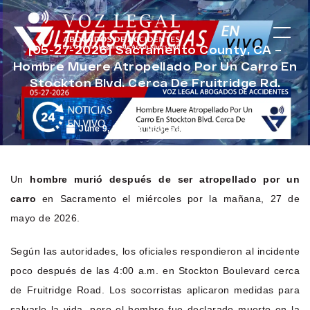
[05-27-2026] Sacramento County, CA –
Hombre Muere Atropellado Por Un Carro En
Stockton Blvd. Cerca De Fruitridge Rd.
June 9, 2026
Noticias de Accidentes
Un
hombre murió después de ser atropellado por un
carro
en Sacramento el miércoles por la mañana, 27 de
mayo de 2026.
Según las autoridades, los oficiales respondieron al incidente
poco después de las 4:00 a.m. en Stockton Boulevard cerca
de Fruitridge Road. Los socorristas aplicaron medidas para
salvarle la vida, pero el hombre fue declarado muerto en la