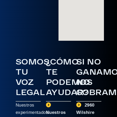
SOMOS
¿CÓMO
SI NO
TU
TE
GANAM
VOZ
PODEMOS
NO
LEGAL
AYUDAR?
COBRAM
Nuestros
2960
experimentados
Nuestros
Wilshire