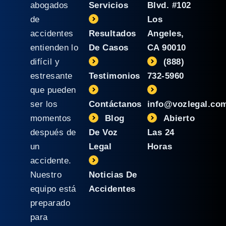
abogados
Servicios
Blvd. #102
de
Los
accidentes
Resultados
Angeles,
entienden lo
De Casos
CA 90010
difícil y
(888)
estresante
Testimonios
732-5960
que pueden
ser los
Contáctanos
info@vozlegal.co
momentos
Blog
Abierto
después de
De Voz
Las 24
un
Legal
Horas
accidente.
Nuestro
Noticias De
equipo está
Accidentes
preparado
para