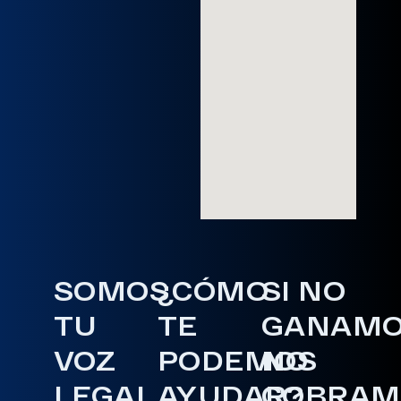
SOMOS
¿CÓMO
SI NO
TU
TE
GANAM
VOZ
PODEMOS
NO
LEGAL
AYUDAR?
COBRAM