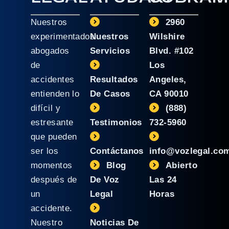
Nuestros
2960
experimentados
Nuestros
Wilshire
abogados
Servicios
Blvd. #102
de
Los
accidentes
Resultados
Angeles,
entienden lo
De Casos
CA 90010
difícil y
(888)
estresante
Testimonios
732-5960
que pueden
ser los
Contáctanos
info@vozlegal.co
momentos
Blog
Abierto
después de
De Voz
Las 24
un
Legal
Horas
accidente.
Nuestro
Noticias De