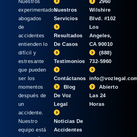
Nuestros
2960
experimentados
Nuestros
Wilshire
abogados
Servicios
Blvd. #102
de
Los
accidentes
Resultados
Angeles,
entienden lo
De Casos
CA 90010
difícil y
(888)
estresante
Testimonios
732-5960
que pueden
ser los
Contáctanos
info@vozlegal.co
momentos
Blog
Abierto
después de
De Voz
Las 24
un
Legal
Horas
accidente.
Nuestro
Noticias De
equipo está
Accidentes