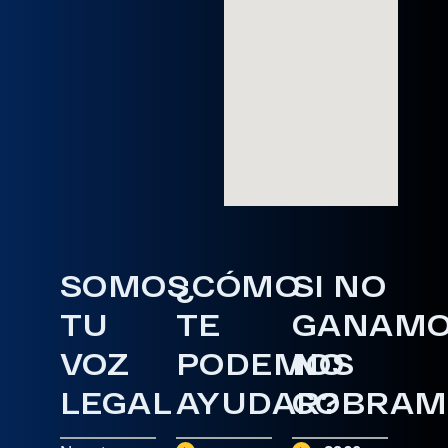
SOMOS
¿CÓMO
SI NO
TU
TE
GANAM
VOZ
PODEMOS
NO
LEGAL
AYUDAR?
COBRAM