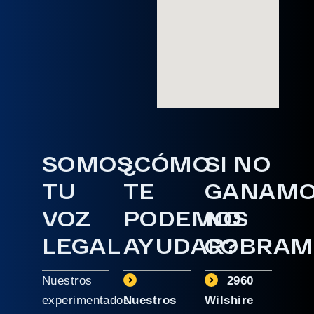
SOMOS
¿CÓMO
SI NO
TU
TE
GANAM
VOZ
PODEMOS
NO
LEGAL
AYUDAR?
COBRAM
Nuestros
2960
experimentados
Nuestros
Wilshire