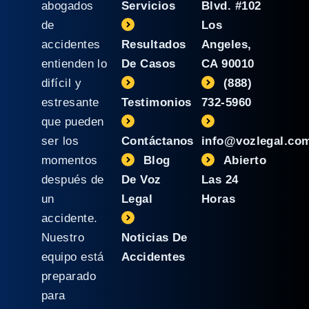
abogados
Servicios
Blvd. #102
de
Los
accidentes
Resultados
Angeles,
entienden lo
De Casos
CA 90010
difícil y
(888)
estresante
Testimonios
732-5960
que pueden
ser los
Contáctanos
info@vozlegal.co
momentos
Blog
Abierto
después de
De Voz
Las 24
un
Legal
Horas
accidente.
Nuestro
Noticias De
equipo está
Accidentes
preparado
para