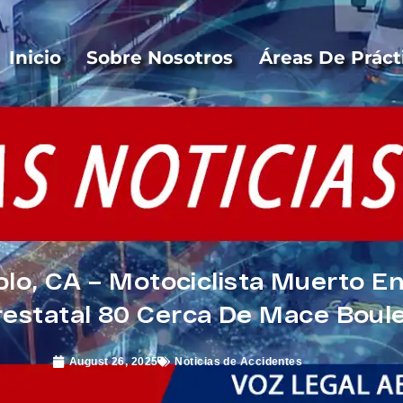
Inicio
Sobre Nosotros
Áreas De Práct
olo, CA – Motociclista Muerto 
erestatal 80 Cerca De Mace Boul
August 26, 2025
Noticias de Accidentes