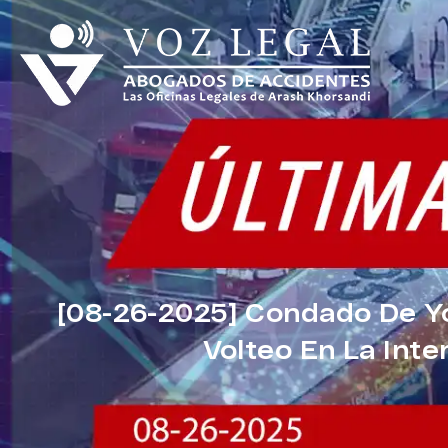
[08-26-2025] Condado De Y
Volteo En La Int