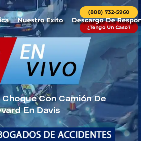
(888) 732-5960
ica
Nuestro Exito
Descargo De Respon
¿Tengo Un Caso?
En Choque Con Camión De
evard En Davis