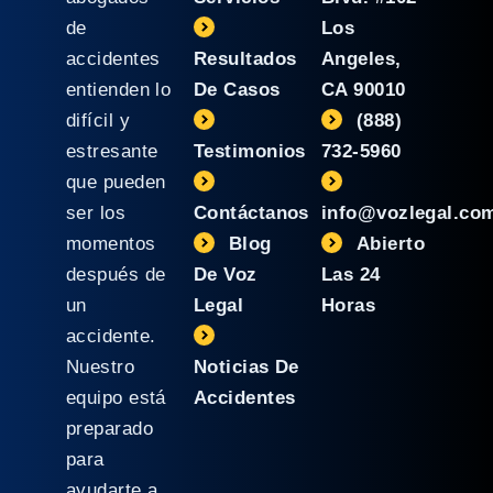
de
Los
accidentes
Resultados
Angeles,
entienden lo
De Casos
CA 90010
difícil y
(888)
estresante
Testimonios
732-5960
que pueden
ser los
Contáctanos
info@vozlegal.co
momentos
Blog
Abierto
después de
De Voz
Las 24
un
Legal
Horas
accidente.
Nuestro
Noticias De
equipo está
Accidentes
preparado
para
ayudarte a