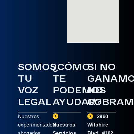
SOMOS
¿CÓMO
SI NO
TU
TE
GANAM
VOZ
PODEMOS
NO
LEGAL
AYUDAR?
COBRAM
Nuestros
2960
experimentados
Nuestros
Wilshire
abogados
Servicios
Blvd. #102