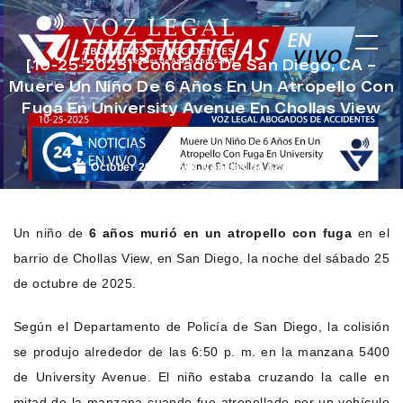
[10-25-2025] Condado De San Diego, CA –
Muere Un Niño De 6 Años En Un Atropello Con
Fuga En University Avenue En Chollas View
October 29, 2025
Noticias de Accidentes
Un niño de
6 años murió en un atropello con fuga
en el
barrio de Chollas View, en San Diego, la noche del sábado 25
de octubre de 2025.
Según el Departamento de Policía de San Diego, la colisión
se produjo alrededor de las 6:50 p. m. en la manzana 5400
de University Avenue. El niño estaba cruzando la calle en
mitad de la manzana cuando fue atropellado por un vehículo