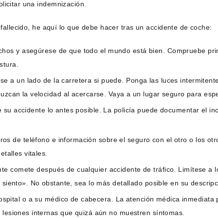
licitar una indemnización.
o fallecido, he aquí lo que debe hacer tras un accidente de coche:
chos y asegúrese de que todo el mundo está bien. Compruebe prim
stura.
e a un lado de la carretera si puede. Ponga las luces intermitent
duzcan la velocidad al acercarse. Vaya a un lugar seguro para esper
 su accidente lo antes posible. La policía puede documentar el in
s de teléfono e información sobre el seguro con el otro o los otr
etalles vitales.
te comete después de cualquier accidente de tráfico. Limítese a 
 siento». No obstante, sea lo más detallado posible en su descripci
spital o a su médico de cabecera. La atención médica inmediata p
r lesiones internas que quizá aún no muestren síntomas.