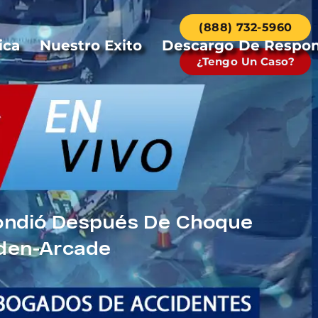
(888) 732-5960
ica
Nuestro Exito
Descargo De Respon
¿Tengo Un Caso?
pondió Después De Choque
rden-Arcade