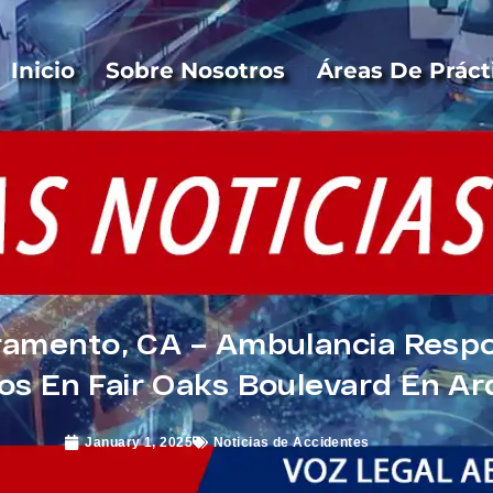
Inicio
Sobre Nosotros
Áreas De Práct
cramento, CA – Ambulancia Res
os En Fair Oaks Boulevard En A
January 1, 2025
Noticias de Accidentes