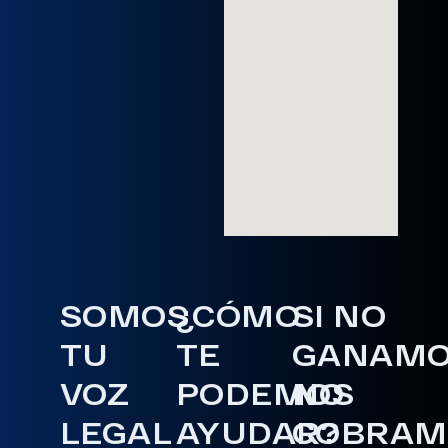
SOMOS
¿CÓMO
SI NO
TU
TE
GANAM
VOZ
PODEMOS
NO
LEGAL
AYUDAR?
COBRAM