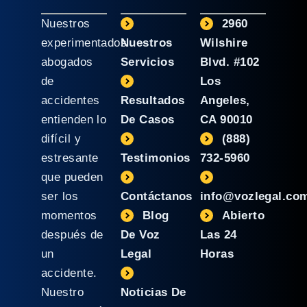
Nuestros
2960
experimentados
Nuestros
Wilshire
abogados
Servicios
Blvd. #102
de
Los
accidentes
Resultados
Angeles,
entienden lo
De Casos
CA 90010
difícil y
(888)
estresante
Testimonios
732-5960
que pueden
ser los
Contáctanos
info@vozlegal.co
momentos
Blog
Abierto
después de
De Voz
Las 24
un
Legal
Horas
accidente.
Nuestro
Noticias De