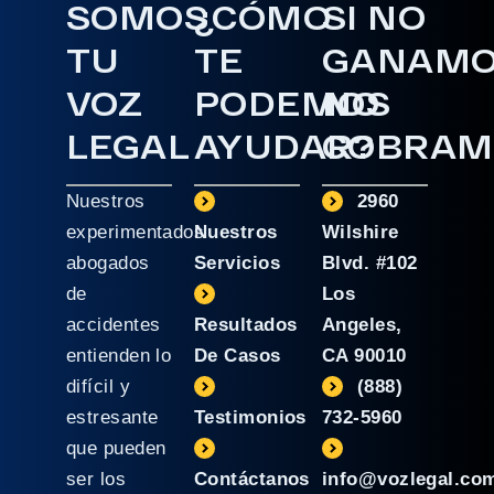
SOMOS
¿CÓMO
SI NO
TU
TE
GANAM
VOZ
PODEMOS
NO
LEGAL
AYUDAR?
COBRAM
Nuestros
2960
experimentados
Nuestros
Wilshire
abogados
Servicios
Blvd. #102
de
Los
accidentes
Resultados
Angeles,
entienden lo
De Casos
CA 90010
difícil y
(888)
estresante
Testimonios
732-5960
que pueden
ser los
Contáctanos
info@vozlegal.co