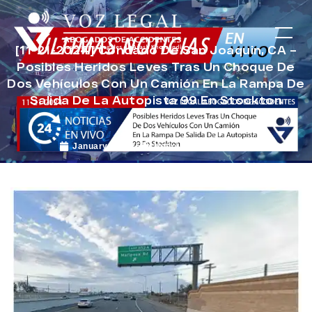
[11-21-2024] Condado De San Joaquin, CA –
Posibles Heridos Leves Tras Un Choque De
Dos Vehículos Con Un Camión En La Rampa De
Salida De La Autopista 99 En Stockton
January 2, 2025
Noticias de Accidentes