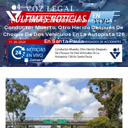
[11-26-2024] Condado De Ventura, CA –
Conductor Muerto, Otro Herido Después De
Choque De Dos Vehículos En La Autopista 126
En Santa Paula
January 3, 2025
Noticias de Accidentes