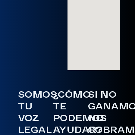
SOMOS
¿CÓMO
SI NO
TU
TE
GANAM
VOZ
PODEMOS
NO
LEGAL
AYUDAR?
COBRAM