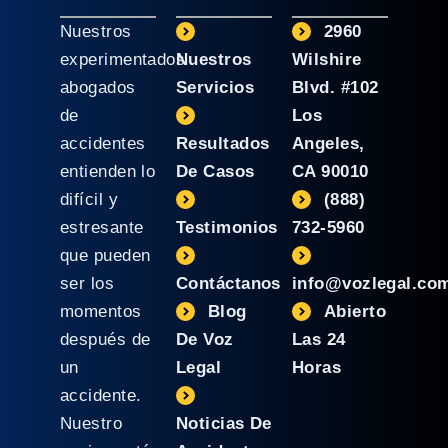
Nuestros
2960
experimentados
Nuestros
Wilshire
abogados
Servicios
Blvd. #102
de
Los
accidentes
Resultados
Angeles,
entienden lo
De Casos
CA 90010
difícil y
(888)
estresante
Testimonios
732-5960
que pueden
ser los
Contáctanos
info@vozlegal.co
momentos
Blog
Abierto
después de
De Voz
Las 24
un
Legal
Horas
accidente.
Nuestro
Noticias De