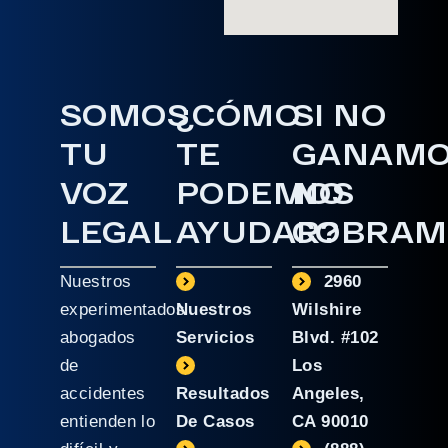
SOMOS
¿CÓMO
SI NO
TU
TE
GANAM
VOZ
PODEMOS
NO
LEGAL
AYUDAR?
COBRAM
Nuestros
2960
experimentados
Nuestros
Wilshire
abogados
Servicios
Blvd. #102
de
Los
accidentes
Resultados
Angeles,
entienden lo
De Casos
CA 90010