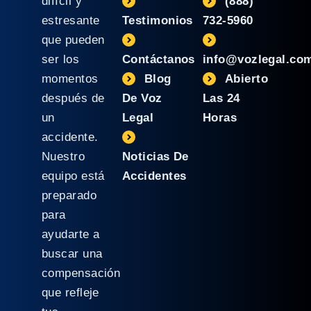
difícil y
(888)
estresante
Testimonios
732-5960
que pueden
ser los
Contáctanos
info@vozlegal.co
momentos
Blog
Abierto
después de
De Voz
Las 24
un
Legal
Horas
accidente.
Nuestro
Noticias De
equipo está
Accidentes
preparado
para
ayudarte a
buscar una
compensación
que refleje