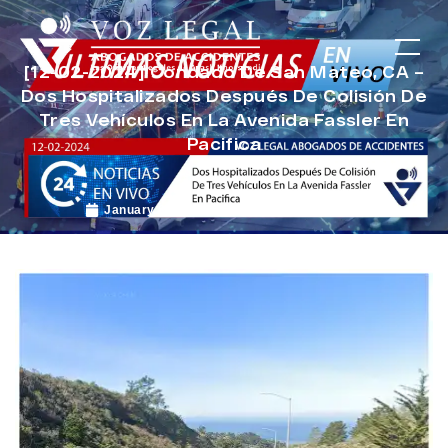
[12-02-2024] Condado De San Mateo, CA –
Dos Hospitalizados Después De Colisión De
Tres Vehículos En La Avenida Fassler En
Pacifica
January 8, 2025
Noticias de Accidentes