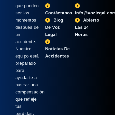
que pueden
ser los
Contáctanos
info@vozlegal.co
momentos
Blog
Abierto
después de
De Voz
Las 24
un
Legal
Horas
accidente.
Nuestro
Noticias De
equipo está
Accidentes
preparado
para
ayudarte a
buscar una
compensación
que refleje
tus
pérdidas.