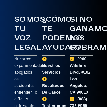
SOMOS
¿CÓMO
SI NO
TU
TE
GANAM
VOZ
PODEMOS
NO
LEGAL
AYUDAR?
COBRAM
Nuestros
2960
experimentados
Nuestros
Wilshire
abogados
Servicios
Blvd. #102
de
Los
accidentes
Resultados
Angeles,
entienden lo
De Casos
CA 90010
difícil y
(888)
estresante
Testimonios
732-5960