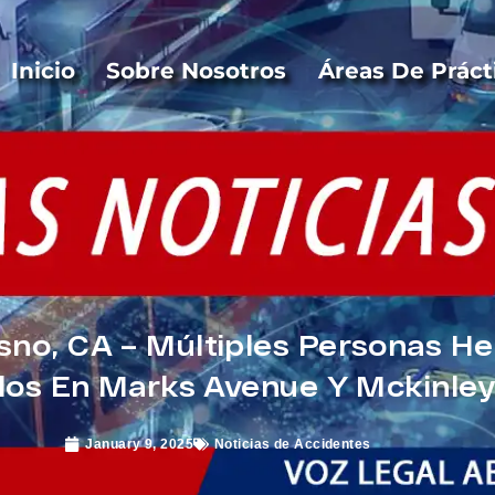
Inicio
Sobre Nosotros
Áreas De Práct
no, CA – Múltiples Personas Her
ulos En Marks Avenue Y Mckinle
January 9, 2025
Noticias de Accidentes