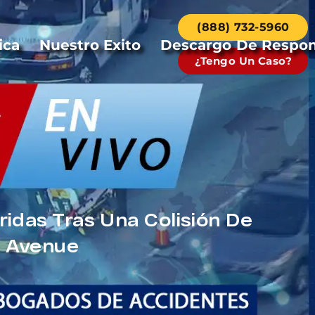
(888) 732-5960
ica
Nuestro Exito
Descargo De Respon
¿Tengo Un Caso?
idas Tras Una Colisión De
y Avenue