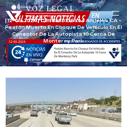
[12-05-2024] Condado De Los Angeles, CA –
Peatón Muerto En Choque De Vehículo En El
Conector De La Autopista 10 Cerca De
Monterey Park
January 8, 2025
Noticias de Accidentes