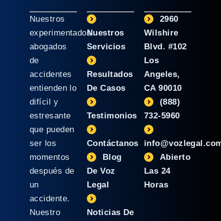
Nuestros
2960
experimentados
Nuestros
Wilshire
abogados
Servicios
Blvd. #102
de
Los
accidentes
Resultados
Angeles,
entienden lo
De Casos
CA 90010
difícil y
(888)
estresante
Testimonios
732-5960
que pueden
ser los
Contáctanos
info@vozlegal.co
momentos
Blog
Abierto
después de
De Voz
Las 24
un
Legal
Horas
accidente.
Nuestro
Noticias De