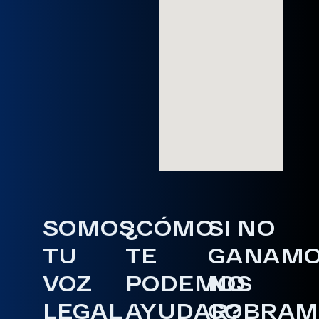
SOMOS
¿CÓMO
SI NO
TU
TE
GANAM
VOZ
PODEMOS
NO
LEGAL
AYUDAR?
COBRAM