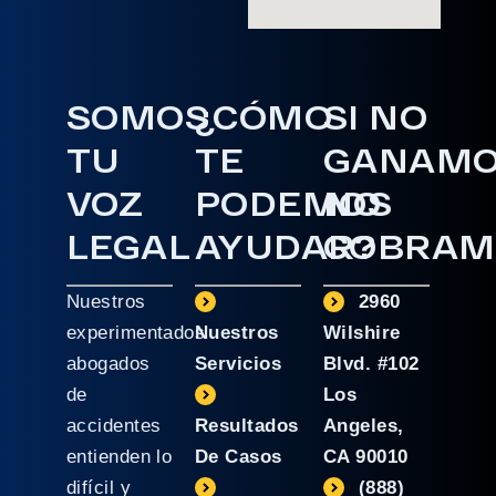
SOMOS
¿CÓMO
SI NO
TU
TE
GANAM
VOZ
PODEMOS
NO
LEGAL
AYUDAR?
COBRAM
Nuestros
2960
experimentados
Nuestros
Wilshire
abogados
Servicios
Blvd. #102
de
Los
accidentes
Resultados
Angeles,
entienden lo
De Casos
CA 90010
difícil y
(888)