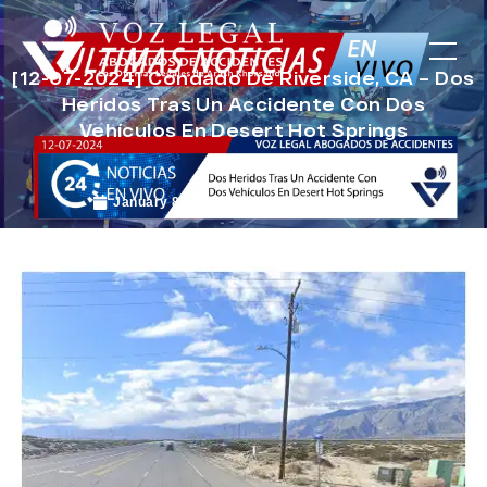
[12-07-2024] Condado De Riverside, CA – Dos
Heridos Tras Un Accidente Con Dos
Vehículos En Desert Hot Springs
January 8, 2025
Noticias de Accidentes