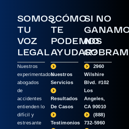
SOMOS
¿CÓMO
SI NO
TU
TE
GANAM
VOZ
PODEMOS
NO
LEGAL
AYUDAR?
COBRAM
Nuestros
2960
experimentados
Nuestros
Wilshire
abogados
Servicios
Blvd. #102
de
Los
accidentes
Resultados
Angeles,
entienden lo
De Casos
CA 90010
difícil y
(888)
estresante
Testimonios
732-5960