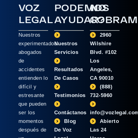
VOZ
PODEMOS
NO
LEGAL
AYUDAR?
COBRAM
Nuestros
2960
experimentados
Nuestros
Wilshire
abogados
Servicios
Blvd. #102
de
Los
accidentes
Resultados
Angeles,
entienden lo
De Casos
CA 90010
difícil y
(888)
estresante
Testimonios
732-5960
que pueden
ser los
Contáctanos
info@vozlegal.co
momentos
Blog
Abierto
después de
De Voz
Las 24