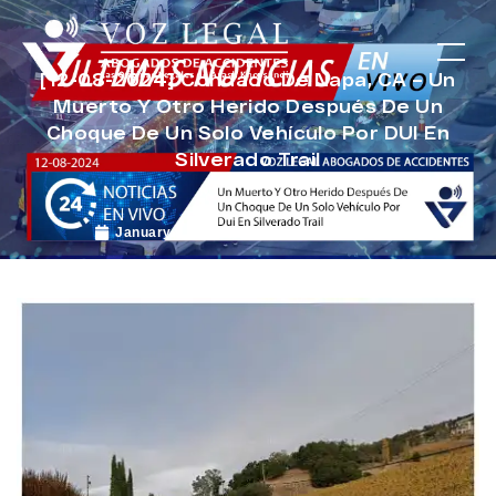
[12-08-2024] Condado De Napa, CA – Un
Muerto Y Otro Herido Después De Un
Choque De Un Solo Vehículo Por DUI En
Silverado Trail
January 9, 2025
Noticias de Accidentes