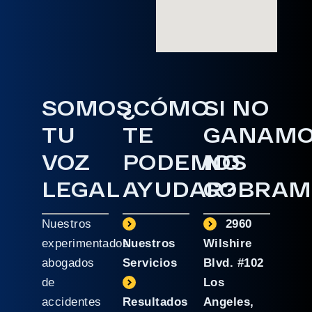
SOMOS
¿CÓMO
SI NO
TU
TE
GANAM
VOZ
PODEMOS
NO
LEGAL
AYUDAR?
COBRAM
Nuestros
2960
experimentados
Nuestros
Wilshire
abogados
Servicios
Blvd. #102
de
Los
accidentes
Resultados
Angeles,