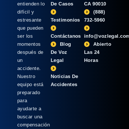
entienden lo
De Casos
CA 90010
difícil y
(888)
estresante
Testimonios
732-5960
que pueden
ser los
Contáctanos
info@vozlegal.co
momentos
Blog
Abierto
después de
De Voz
Las 24
un
Legal
Horas
accidente.
Nuestro
Noticias De
equipo está
Accidentes
preparado
para
ayudarte a
buscar una
compensación