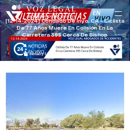
[12-14-2024] Condado De Inyo, CA – Ciclista
De 77 Años Muere En Colisión En La
Carretera 395 Cerca De Bishop
January 15, 2025
Noticias de Accidentes