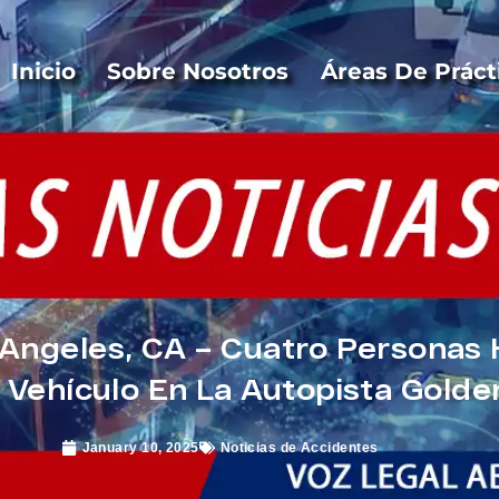
Inicio
Sobre Nosotros
Áreas De Práct
Angeles, CA – Cuatro Personas 
 Vehículo En La Autopista Golde
January 10, 2025
Noticias de Accidentes