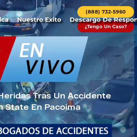
(888) 732-5960
ica
Nuestro Exito
Descargo De Respon
¿Tengo Un Caso?
Heridas Tras Un Accidente
n State En Pacoima