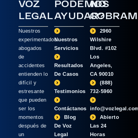
VOZ
PODEMOS
NO
LEGAL
AYUDAR?
COBRAM
Nuestros
2960
experimentados
Nuestros
Wilshire
abogados
Servicios
Blvd. #102
de
Los
accidentes
Resultados
Angeles,
entienden lo
De Casos
CA 90010
difícil y
(888)
estresante
Testimonios
732-5960
que pueden
ser los
Contáctanos
info@vozlegal.co
momentos
Blog
Abierto
después de
De Voz
Las 24
un
Legal
Horas