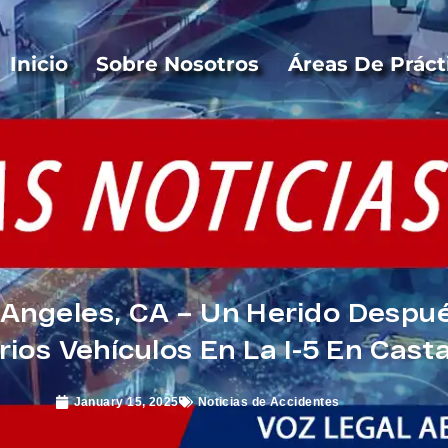
Inicio
Sobre Nosotros
Áreas De Práct
 Angeles, CA – Un Herido Despu
rios Vehículos En La I-5 En Casta
January 15, 2025
Noticias de Accidentes