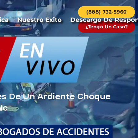
(888) 732-5960
ica
Nuestro Exito
Descargo De Respon
¿Tengo Un Caso?
és De Un Ardiente Choque
ic