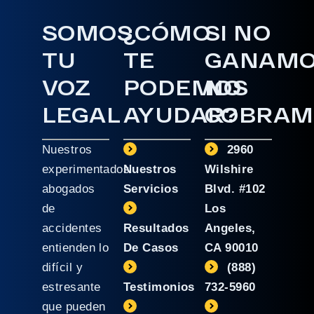
SOMOS
¿CÓMO
SI NO
TU
TE
GANAM
VOZ
PODEMOS
NO
LEGAL
AYUDAR?
COBRAM
Nuestros
2960
experimentados
Nuestros
Wilshire
abogados
Servicios
Blvd. #102
de
Los
accidentes
Resultados
Angeles,
entienden lo
De Casos
CA 90010
difícil y
(888)
estresante
Testimonios
732-5960
que pueden