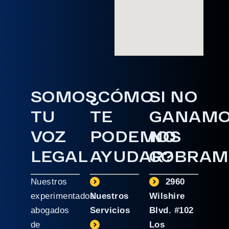
SOMOS
¿CÓMO
SI NO
TU
TE
GANAM
VOZ
PODEMOS
NO
LEGAL
AYUDAR?
COBRAM
Nuestros
2960
experimentados
Nuestros
Wilshire
abogados
Servicios
Blvd. #102
de
Los