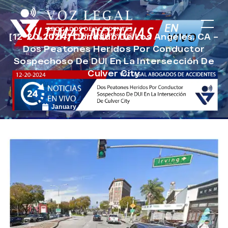
[12-20-2024] Condado De Los Angeles, CA –
Dos Peatones Heridos Por Conductor
Sospechoso De DUI En La Intersección De
Culver City
January 17, 2025
Noticias de Accidentes