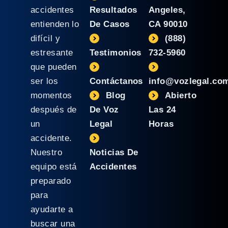
accidentes
Resultados
Angeles,
entienden lo
De Casos
CA 90010
difícil y
(888)
estresante
Testimonios
732-5960
que pueden
ser los
Contáctanos
info@vozlegal.co
momentos
Blog
Abierto
después de
De Voz
Las 24
un
Legal
Horas
accidente.
Nuestro
Noticias De
equipo está
Accidentes
preparado
para
ayudarte a
buscar una