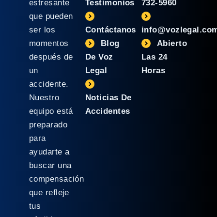
estresante
Testimonios
732-5960
que pueden
ser los
Contáctanos
info@vozlegal.co
momentos
Blog
Abierto
después de
De Voz
Las 24
un
Legal
Horas
accidente.
Nuestro
Noticias De
equipo está
Accidentes
preparado
para
ayudarte a
buscar una
compensación
que refleje
tus