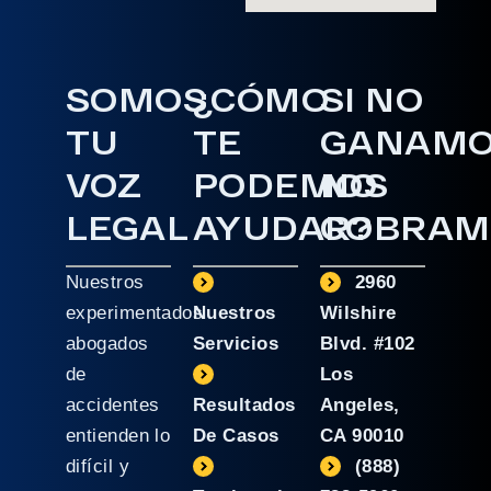
SOMOS
¿CÓMO
SI NO
TU
TE
GANAM
VOZ
PODEMOS
NO
LEGAL
AYUDAR?
COBRAM
Nuestros
2960
experimentados
Nuestros
Wilshire
abogados
Servicios
Blvd. #102
de
Los
accidentes
Resultados
Angeles,
entienden lo
De Casos
CA 90010
difícil y
(888)