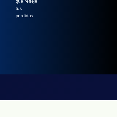
que refleje
tus
pérdidas.