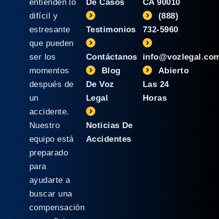
entienden lo
De Casos
CA 90010
difícil y
(888)
estresante
Testimonios
732-5960
que pueden
ser los
Contáctanos
info@vozlegal.co
momentos
Blog
Abierto
después de
De Voz
Las 24
un
Legal
Horas
accidente.
Nuestro
Noticias De
equipo está
Accidentes
preparado
para
ayudarte a
buscar una
compensación