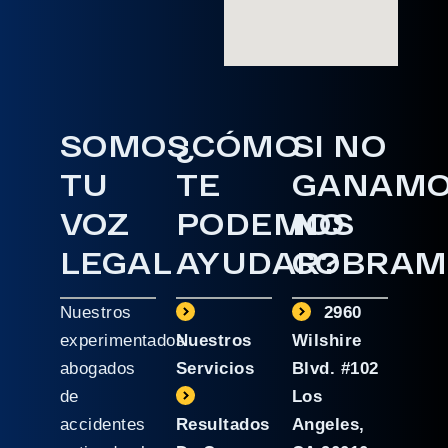
SOMOS
¿CÓMO
SI NO
TU
TE
GANAM
VOZ
PODEMOS
NO
LEGAL
AYUDAR?
COBRAM
Nuestros
2960
experimentados
Nuestros
Wilshire
abogados
Servicios
Blvd. #102
de
Los
accidentes
Resultados
Angeles,