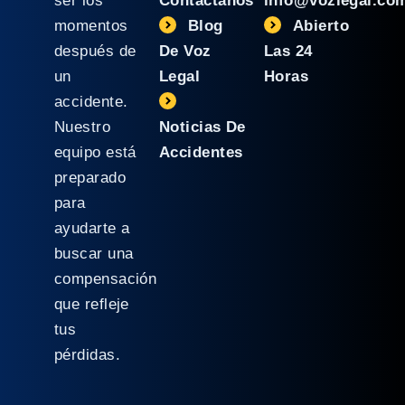
ser los
Contáctanos
info@vozlegal.co
momentos
Blog
Abierto
después de
De Voz
Las 24
un
Legal
Horas
accidente.
Nuestro
Noticias De
equipo está
Accidentes
preparado
para
ayudarte a
buscar una
compensación
que refleje
tus
pérdidas.