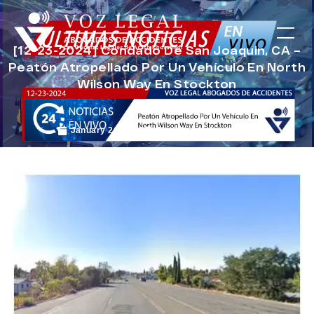
[12-23-2024] Condado De San Joaquin, CA –
Peatón Atropellado Por Un Vehículo En North
Wilson Way En Stockton
January 21, 2025
Noticias de Accidentes