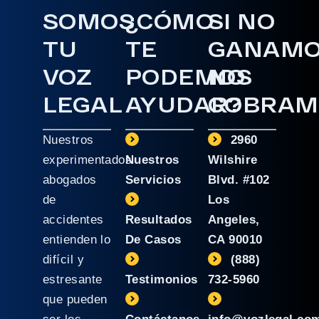
SOMOS
¿CÓMO
SI NO
TU
TE
GANAM
VOZ
PODEMOS
NO
LEGAL
AYUDAR?
COBRAM
Nuestros
2960
experimentados
Nuestros
Wilshire
abogados
Servicios
Blvd. #102
de
Los
accidentes
Resultados
Angeles,
entienden lo
De Casos
CA 90010
difícil y
(888)
estresante
Testimonios
732-5960
que pueden