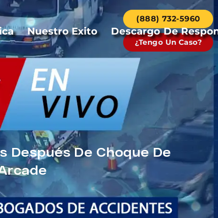
(888) 732-5960
ica
Nuestro Exito
Descargo De Respon
¿Tengo Un Caso?
os Después De Choque De
 Arcade