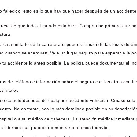
ido fallecido, esto es lo que hay que hacer después de un accident
se de que todo el mundo está bien. Compruebe primero que no tie
stura.
arca a un lado de la carretera si puedes. Enciende las luces de e
ad cuando se acerquen. Ve a un lugar seguro para esperar a la pol
 tu accidente lo antes posible. La policía puede documentar el inc
s de teléfono e información sobre el seguro con los otros conduct
s vitales.
te comete después de cualquier accidente vehicular. Cíñase sólo 
siento. No obstante, sea lo más detallado posible en su descripción
spital o a su médico de cabecera. La atención médica inmediata p
nes internas que pueden no mostrar síntomas todavía.