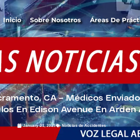
Inicio
Sobre Nosotros
Áreas De Práct
cramento, CA – Médicos Enviad
ulos En Edison Avenue En Arden
January 21, 2025
Noticias de Accidentes