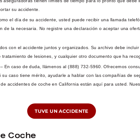
s aseguradoras tienen límites de tiempo para lo pronto que debe i
ortar su accidente.
mo el día de su accidente, usted puede recibir una llamada telefó
n de la necesaria. No registre una declaración o aceptar una ofer
 con el accidente juntos y organizados. Su archivo debe incluir un
e tratamiento de lesiones, y cualquier otro documento que ha recog
– En caso de duda, llámenos al (888) 732-5960. Ofrecemos consult
si su caso tiene mérito, ayudarle a hablar con las compañías de s
 de accidentes de coche en California están aquí para usted. Nues
TUVE UN ACCIDENTE
De Coche