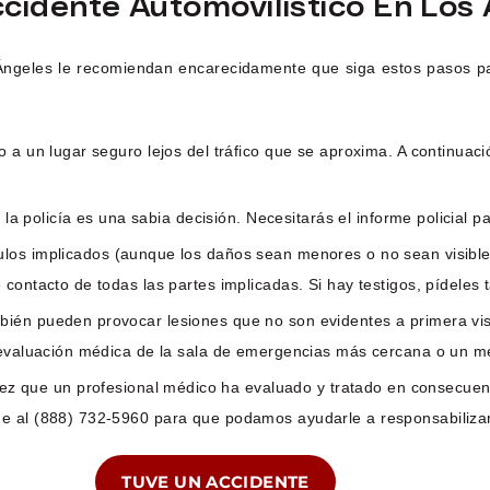
idente Automovilístico En Los 
 Ángeles le recomiendan encarecidamente que siga estos pasos p
o a un lugar seguro lejos del tráfico que se aproxima. A continuac
 a la policía es una sabia decisión. Necesitarás el informe policial
ulos implicados (aunque los daños sean menores o no sean visibles)
 contacto de todas las partes implicadas. Si hay testigos, pídele
ambién pueden provocar lesiones que no son evidentes a primera v
a evaluación médica de la sala de emergencias más cercana o un m
ez que un profesional médico ha evaluado y tratado en consecuenc
e al (888) 732-5960 para que podamos ayudarle a responsabilizar
TUVE UN ACCIDENTE