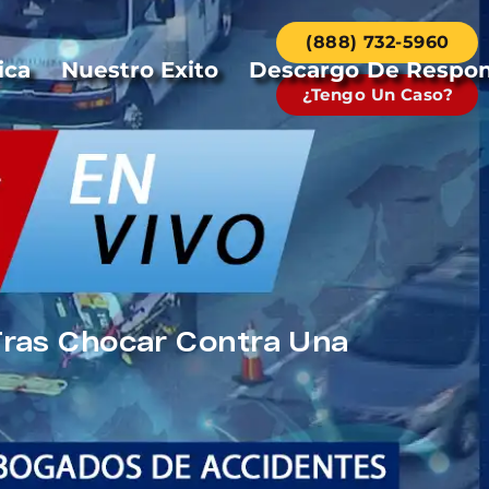
(888) 732-5960
ica
Nuestro Exito
Descargo De Respon
¿Tengo Un Caso?
Tras Chocar Contra Una