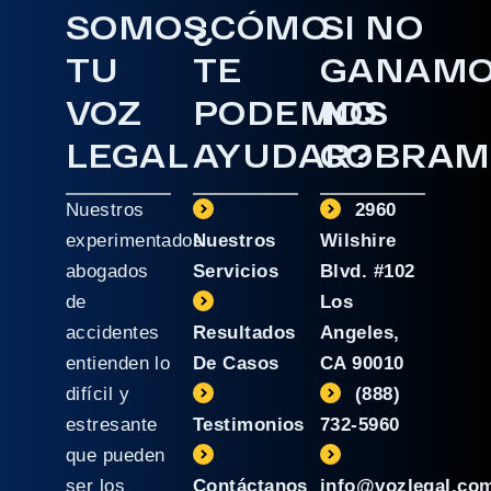
SOMOS
¿CÓMO
SI NO
TU
TE
GANAM
VOZ
PODEMOS
NO
LEGAL
AYUDAR?
COBRAM
Nuestros
2960
experimentados
Nuestros
Wilshire
abogados
Servicios
Blvd. #102
de
Los
accidentes
Resultados
Angeles,
entienden lo
De Casos
CA 90010
difícil y
(888)
estresante
Testimonios
732-5960
que pueden
ser los
Contáctanos
info@vozlegal.co