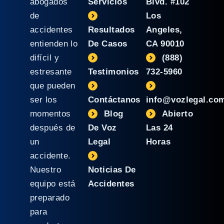
abogados
Servicios
Blvd. #102
de
Los
accidentes
Resultados
Angeles,
entienden lo
De Casos
CA 90010
difícil y
(888)
estresante
Testimonios
732-5960
que pueden
ser los
Contáctanos
info@vozlegal.co
momentos
Blog
Abierto
después de
De Voz
Las 24
un
Legal
Horas
accidente.
Nuestro
Noticias De
equipo está
Accidentes
preparado
para