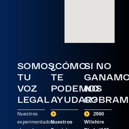
SOMOS
¿CÓMO
SI NO
TU
TE
GANAM
VOZ
PODEMOS
NO
LEGAL
AYUDAR?
COBRAM
Nuestros
2960
experimentados
Nuestros
Wilshire