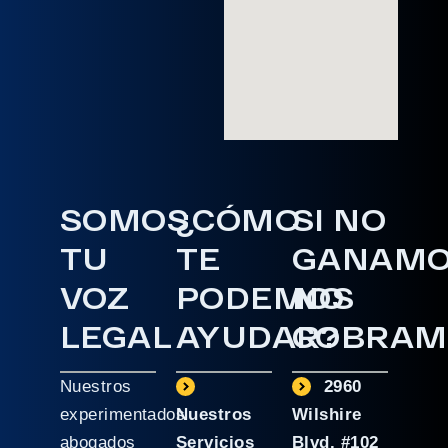
SOMOS
¿CÓMO
SI NO
TU
TE
GANAM
VOZ
PODEMOS
NO
LEGAL
AYUDAR?
COBRAM
Nuestros
2960
experimentados
Nuestros
Wilshire
abogados
Servicios
Blvd. #102