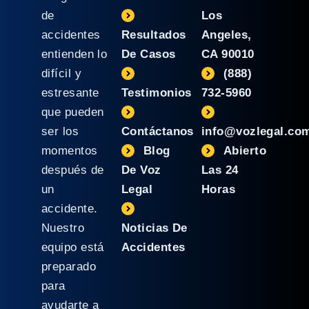
de
Los
accidentes
Resultados
Angeles,
entienden lo
De Casos
CA 90010
difícil y
(888)
estresante
Testimonios
732-5960
que pueden
ser los
Contáctanos
info@vozlegal.co
momentos
Blog
Abierto
después de
De Voz
Las 24
un
Legal
Horas
accidente.
Nuestro
Noticias De
equipo está
Accidentes
preparado
para
ayudarte a