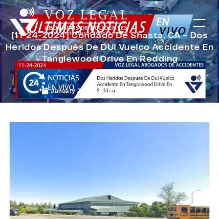
[11-24-2024] Condado De Shasta, CA – Dos
Heridos Después De DUI Vuelco Accidente En
Tanglewood Drive En Redding
January 2, 2025
Noticias de Accidentes