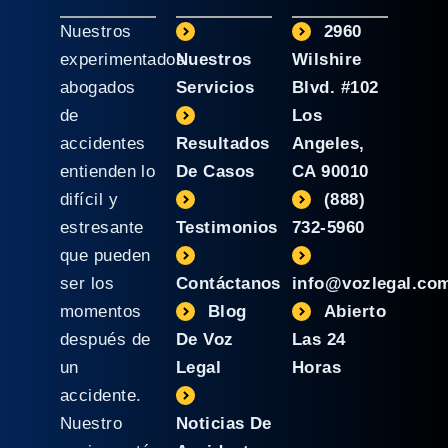
Nuestros
2960
experimentados
Nuestros
Wilshire
abogados
Servicios
Blvd. #102
de
Los
accidentes
Resultados
Angeles,
entienden lo
De Casos
CA 90010
difícil y
(888)
estresante
Testimonios
732-5960
que pueden
ser los
Contáctanos
info@vozlegal.co
momentos
Blog
Abierto
después de
De Voz
Las 24
un
Legal
Horas
accidente.
Nuestro
Noticias De