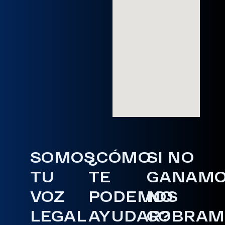
SOMOS
¿CÓMO
SI NO
TU
TE
GANAM
VOZ
PODEMOS
NO
LEGAL
AYUDAR?
COBRAM